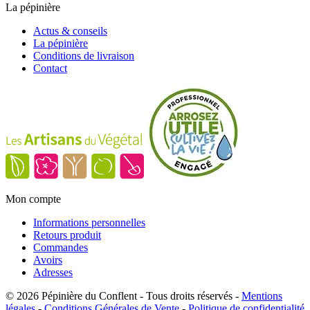
La pépinière
Actus & conseils
La pépinière
Conditions de livraison
Contact
Mon compte
Informations personnelles
Retours produit
Commandes
Avoirs
Adresses
© 2026 Pépinière du Conflent - Tous droits réservés -
Mentions
légales
-
Conditions Générales de Vente
-
Politique de confidentialité