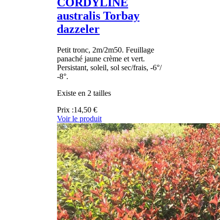
CORDYLINE
australis Torbay
dazzeler
Petit tronc, 2m/2m50. Feuillage
panaché jaune crème et vert.
Persistant, soleil, sol sec/frais, -6°/
-8°.
Existe en 2 tailles
Prix :
14,50 €
Voir le produit